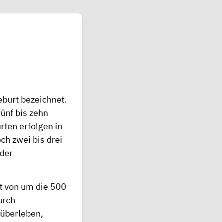
burt bezeichnet.
ünf bis zehn
rten erfolgen in
h zwei bis drei
der
t von um die 500
urch
 überleben,