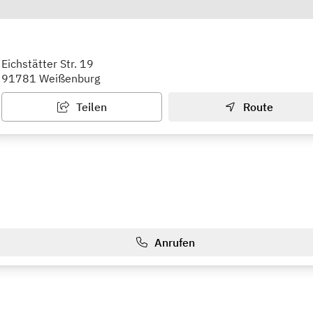
 für Humangenetik - Dr. med. Walter 
Eichstätter Str. 19
91781 Weißenburg
Teilen
Route
Anrufen