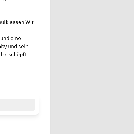
hulklassen Wir
 und eine
aby und sein
d erschöpft