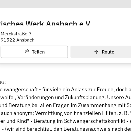
isches Werk Ansbach e.V.
erkannte Beratungsstelle für Schwangerschaftsfragen
Merckstraße 7
91522 Ansbach
Teilen
Route
NG:
hwangerschaft - für viele ein Anlass zur Freude, doch a
Zweifel, Veränderungen und Zukunftsplanung. Unsere Au
und Beratung bei allen Fragen im Zusammenhang mit 
auch anonym; Vermittlung von finanziellen Hilfen, z. B.
tter und Kind" • Beratung im Schwangerschaftskonflikt -
- (wir sind berechtigt, den Beratungsnachweis nach de