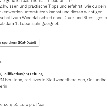
wie gehe ich das Thema am besten an?
achwissen und praktische Tipps und erfährst, wie du dein
kenwerden unterstützen kannst und diesen wichtigen
schritt zum Windelabschied ohne Druck und Stress gestal
 ab dem 1. Lebensjahr geeignet!
 speichern (iCal-Datei)
er
Qualifikation(en) Leitung
M Beraterin, zertifizierte Stoffwindelberaterin, Gesundhe
erin
erson/ 55 Euro pro Paar