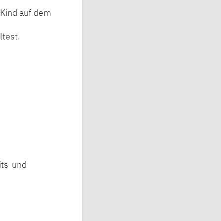
 Kind auf dem
test.
its-und