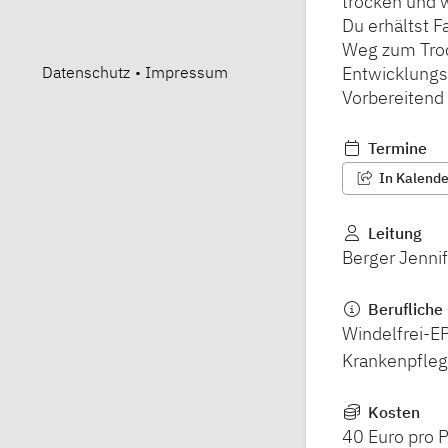
trocken und 
Du erhältst F
Weg zum Troc
Datenschutz
•
Impressum
Entwicklungs
Vorbereitend
Termine
In Kalender
Leitung
Berger Jennif
Berufliche 
Windelfrei-EP
Krankenpfleg
Kosten
40 Euro pro P