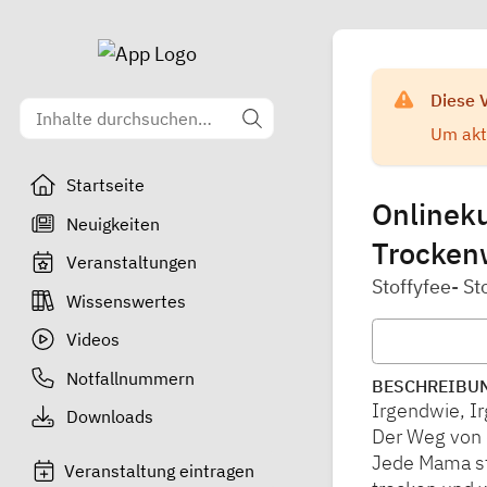
Diese 
Um aktu
Startseite
Onlineku
Neuigkeiten
Trocken
Veranstaltungen
Stoffyfee- S
Wissenswertes
Videos
Notfallnummern
BESCHREIBU
Irgendwie, I
Downloads
Der Weg von 
Jede Mama st
Veranstaltung eintragen