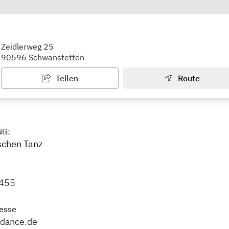
ish Dance
Zeidlerweg 25
90596 Schwanstetten
Teilen
Route
NG:
ischen Tanz
455
esse
-dance.de