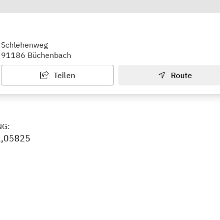
tz
Schlehenweg
91186 Büchenbach
Teilen
Route
NG:
1,05825