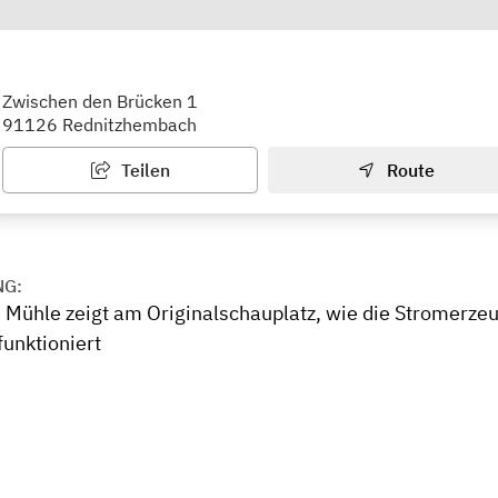
aftwerk Kuhrsche Mühle
Zwischen den Brücken 1
91126 Rednitzhembach
Teilen
Route
NG:
 Mühle zeigt am Originalschauplatz, wie die Stromerze
funktioniert