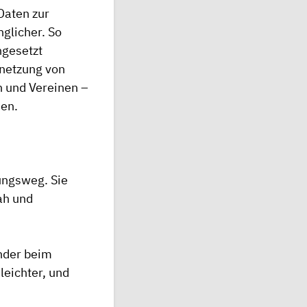
Daten zur
glicher. So
ngesetzt
rnetzung von
n und Vereinen –
hen.
ungsweg. Sie
ah und
nder beim
leichter, und