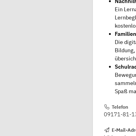
Nachhil
Ein Lern
Lernbegl
kostenlo
Familie
Die digit
Bildung,
übersicht
Schulra
Bewegung
sammeln 
Spaß ma
Telefon
09171-81-1
E-Mail-Adr