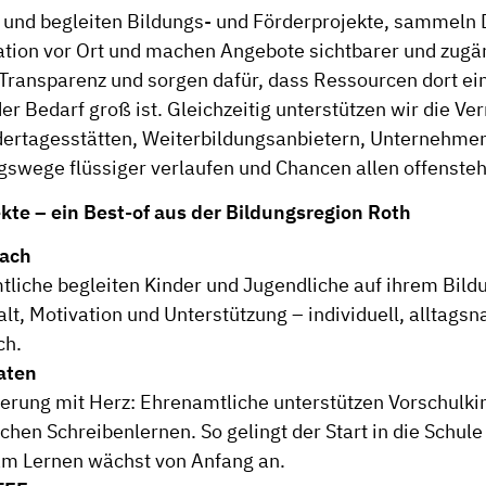
en und begleiten Bildungs- und Förderprojekte, sammeln 
ation vor Ort und machen Angebote sichtbarer und zugän
 Transparenz und sorgen dafür, dass Ressourcen dort ei
r Bedarf groß ist. Gleichzeitig unterstützen wir die Ve
dertagesstätten, Weiterbildungsanbietern, Unternehme
gswege flüssiger verlaufen und Chancen allen offenste
kte – ein Best-of aus der Bildungsregion Roth
oach
liche begleiten Kinder und Jugendliche auf ihrem Bild
lt, Motivation und Unterstützung – individuell, alltagsn
ch.
aten
erung mit Herz: Ehrenamtliche unterstützen Vorschulki
schen Schreibenlernen. So gelingt der Start in die Schule 
am Lernen wächst von Anfang an.