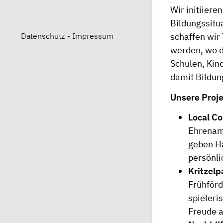
Wir initiier
Bildungssitu
Datenschutz
•
Impressum
schaffen wir
werden, wo de
Schulen, Kin
damit Bildun
Unsere Proje
Local C
Ehrenamt
geben Ha
persönli
Kritzelp
Frühförd
spieleri
Freude 