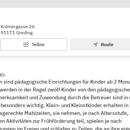
nderkrippe Hl. Familie
Kolmergasse 26
91171 Greding
Teilen
Route
NG:
n sind pädagogische Einrichtungen für Kinder ab 2 Mona
 werden in der Regel zwölf Kinder von den pädagogische
merksamkeit und Zuwendung durch die Betreuer sind in 
 besonders wichtig. Klein- und Kleinstkinder erhalten i
rsgerechte Mahlzeiten, sie nehmen, je nach Altersstufe,
 Aktivitäten zur Frühförderung teil, spielen je nach
ungen im Freien und schlafen zu Zeiten, die an ihre eig