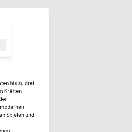
ten bis zu drei
n Kräften
der
n modernen
 an Spielen und
enen,