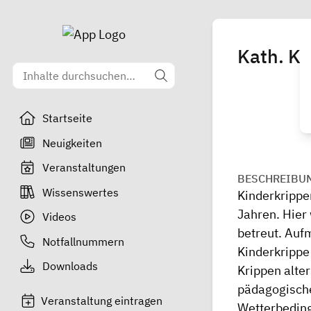
Kath. Ki
Startseite
Neuigkeiten
Veranstaltungen
BESCHREIBU
Wissenswertes
Kinderkrippe
Jahren. Hier
Videos
betreut. Auf
Notfallnummern
Kinderkrippe
Downloads
Krippen alte
pädagogischen
Veranstaltung eintragen
Wetterbeding