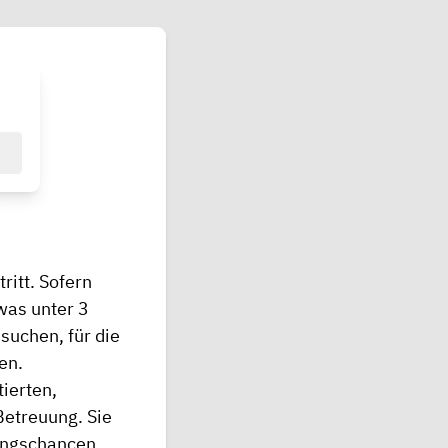
ritt. Sofern
twas unter 3
suchen, für die
en.
ierten,
Betreuung. Sie
dungschancen