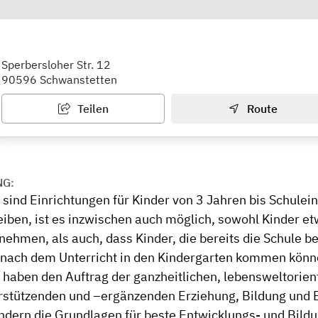
arten
Sperbersloher Str. 12
90596 Schwanstetten
Teilen
Route
NG:
sind Einrichtungen für Kinder von 3 Jahren bis Schuleint
leiben, ist es inzwischen auch möglich, sowohl Kinder e
ehmen, als auch, dass Kinder, die bereits die Schule be
r nach dem Unterricht in den Kindergarten kommen könn
 haben den Auftrag der ganzheitlichen, lebensweltorient
rstützenden und –ergänzenden Erziehung, Bildung und 
indern die Grundlagen für beste Entwicklungs- und Bil