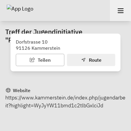
Treff der Jugendinitiative
"Ramunguskeller" Kammerstein
Dorfstrasse 10
91126 Kammerstein
Teilen
Route
Website
https://www.kammerstein.de/index.php/jugendarbe
it?highlight=WyJyYW11bmd1c2tlbGxlciJd