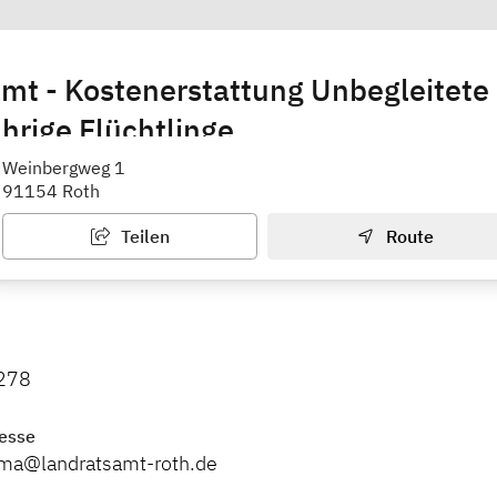
mt - Kostenerstattung Unbegleitete
hrige Flüchtlinge
rlein
Weinbergweg 1
91154 Roth
Teilen
Route
278
esse
ma@landratsamt-roth.de