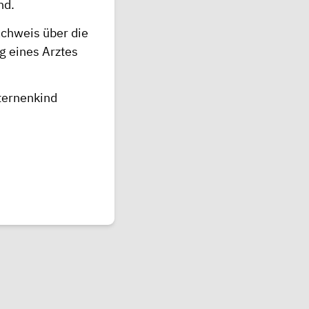
nd.
achweis über die
g eines Arztes
ternenkind