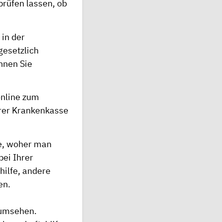
 prüfen lassen, ob
 in der
gesetzlich
nnen Sie
online zum
hrer Krankenkasse
ge, woher man
bei Ihrer
hilfe, andere
en.
t umsehen.