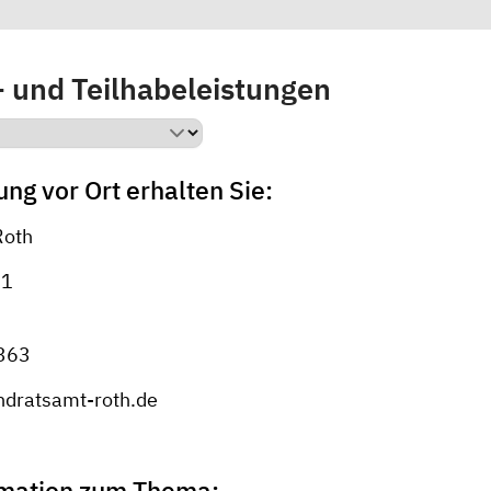
- und Teilhabeleistungen
ng vor Ort erhalten Sie:
Roth
 1
363
ndratsamt-roth.de
rmation zum Thema: