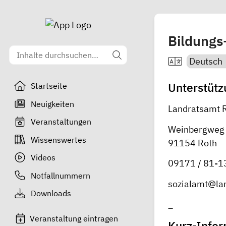
Bildungs
Unterstützu
Startseite
Neuigkeiten
Landratsamt 
Veranstaltungen
Weinbergweg
Wissenswertes
91154 Roth
Videos
09171 / 81-1
Notfallnummern
sozialamt@la
Downloads
_
Veranstaltung eintragen
Kurz-Info