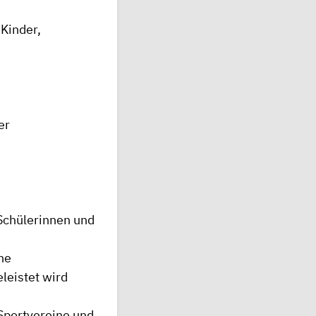
 Kinder,
er
Schülerinnen und
ne
leistet wird
r Sportvereine und