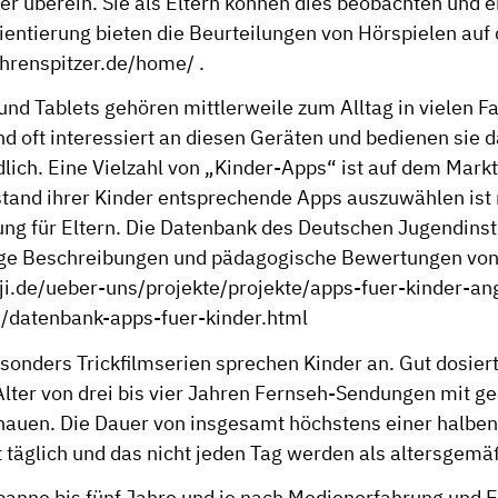
er überein. Sie als Eltern können dies beobachten und e
ientierung bieten die Beurteilungen von Hörspielen auf 
ohrenspitzer.de/home/
.
nd Tablets gehören mittlerweile zum Alltag in vielen Fa
nd oft interessiert an diesen Geräten und bedienen sie 
lich. Eine Vielzahl von „Kinder-Apps“ ist auf dem Mark
tand ihrer Kinder entsprechende Apps auszuwählen ist 
ng für Eltern. Die Datenbank des Deutschen Jugendinsti
ge Beschreibungen und pädagogische Bewertungen von 
ji.de/ueber-uns/projekte/projekte/apps-fuer-kinder-a
/datenbank-apps-fuer-kinder.html
sonders Trickfilmserien sprechen Kinder an. Gut dosiert
lter von drei bis vier Jahren Fernseh-Sendungen mit g
hauen. Die Dauer von insgesamt höchstens einer halbe
 täglich und das nicht jeden Tag werden als altersgemä
spanne bis fünf Jahre und je nach Medienerfahrung und 