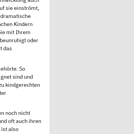
f sie einströmt,
h dramatische
nchen Kindern
ie mit Ihrem
 beunruhigt oder
st das
ehörte. So
ignet sind und
 zu kindgerechten
ter
en noch nicht
nd oft auch ihren
ist also