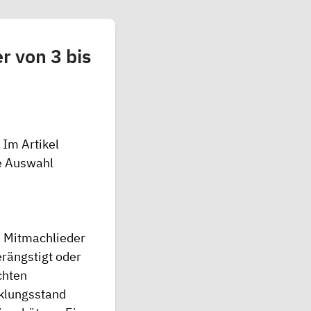
r von 3 bis
.
Im Artikel
ie Auswahl
d Mitmachlieder
erängstigt oder
chten
klungsstand