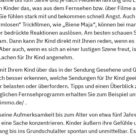
en Kinder das, was aus dem Fernsehen bzw. über Filme au
. Sie fühlen stark mit und bekommen schnell Angst. Auc
rmlosen“ Trickfilmen, wie „Biene Maja“, können bei ma
er bedrückte Reaktionen auslösen. Am besten schauen S
m. Dann kann Ihr Kind direkt mit Ihnen reden, wenn es
 Aber auch, wenn es sich an einer lustigen Szene freut, i
achen für Ihr Kind angenehm.
mit Ihrem Kind über das in der Sendung Gesehene und G
ch besser erkennen, welche Sendungen für Ihr Kind gee
r belasten oder überfordern. Tipps und einen Überblick
äglichen Fernsehprogramm erhalten Sie zum Beispiel un
limmo.de/
.
 seine Aufmerksamkeit bis zum Alter von etwa fünf Jahr
 eine Sache konzentrieren. Kinder äußern ihre Gefühle u
g bis ins Grundschulalter spontan und unmittelbar. Es 