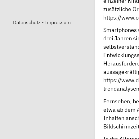
einzelner Kind
zusätzliche Or
https://www.
Datenschutz
•
Impressum
Smartphones u
drei Jahren si
selbstverständ
Entwicklungss
Herausforderu
aussagekräfti
https://www.d
trendanalysen
Fernsehen, be
etwa ab dem A
Inhalten ansc
Bildschirmzeit
In der Alters