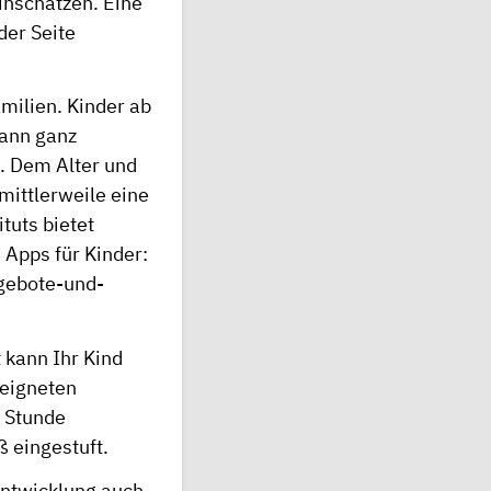
inschätzen. Eine
der Seite
milien. Kinder ab
dann ganz
t. Dem Alter und
mittlerweile eine
tuts bietet
Apps für Kinder:
ngebote-und-
 kann Ihr Kind
eeigneten
n Stunde
ß eingestuft.
Entwicklung auch