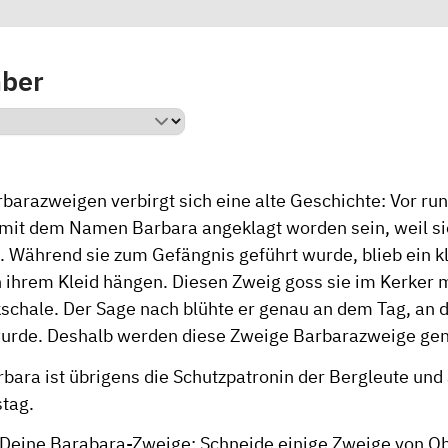
mber
rbarazweigen verbirgt sich eine alte Geschichte: Vor ru
u mit dem Namen Barbara angeklagt worden sein, weil si
. Während sie zum Gefängnis geführt wurde, blieb ein k
n ihrem Kleid hängen. Diesen Zweig goss sie im Kerker
nkschale. Der Sage nach blühte er genau an dem Tag, an 
wurde. Deshalb werden diese Zweige Barbarazweige ge
arbara ist übrigens die Schutzpatronin der Bergleute un
stag.
Deine Barabara-Zweige: Schneide einige Zweige von 