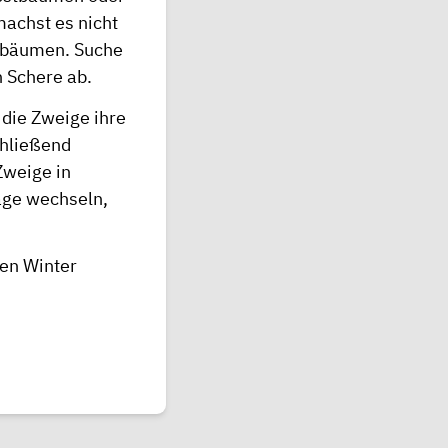
achst es nicht
nbäumen. Suche
n Schere ab.
 die Zweige ihre
chließend
Zweige in
age wechseln,
ten Winter