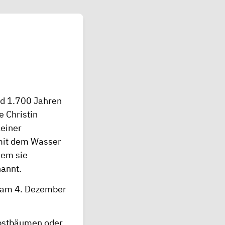
nd 1.700 Jahren
e Christin
leiner
 mit dem Wasser
dem sie
nannt.
d am 4. Dezember
Obstbäumen oder