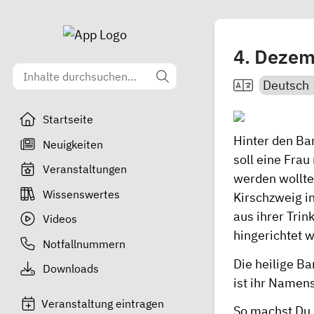
4. Deze
Startseite
Hinter den Ba
Neuigkeiten
soll eine Fra
Veranstaltungen
werden wollte
Wissenswertes
Kirschzweig i
aus ihrer Tri
Videos
hingerichtet 
Notfallnummern
Die heilige B
Downloads
ist ihr Namen
Veranstaltung eintragen
So machst Du 