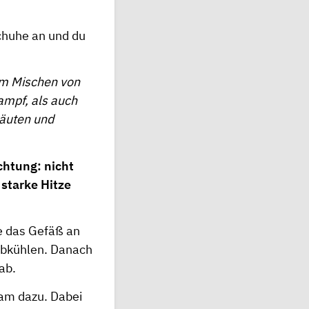
chuhe an und du
im Mischen von
mpf, als auch
häuten und
chtung:
nicht
 starke Hitze
le das Gefäß an
abkühlen. Danach
ab.
sam dazu. Dabei