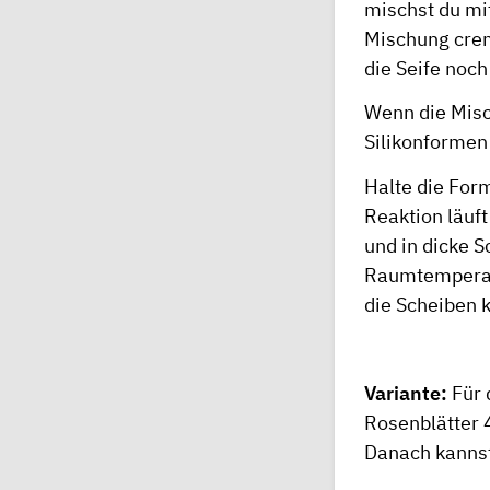
mischst du mit
Mischung crem
die Seife noch
Wenn die Misc
Silikonformen 
Halte die For
Reaktion läuf
und in dicke 
Raumtemperatu
die Scheiben 
Variante:
Für 
Rosenblätter 4
Danach kannst