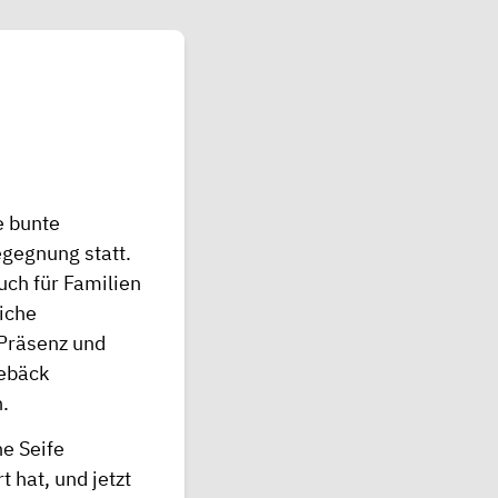
e bunte
egegnung statt.
ch für Familien
iche
 Präsenz und
Gebäck
.
e Seife
 hat, und jetzt