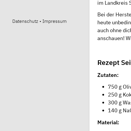
im Landkreis 
Bei der Herst
Datenschutz
•
Impressum
heute unbedin
auch ohne dic
anschauen! Wi
Rezept Sei
Zutaten:
750 g Oli
250 g Ko
300 g Wa
140 g Na
Material: