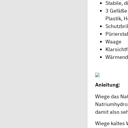
Stabile, 
3 Gefäße 
Plastik, H
Schutzbri
Püriersta
Waage
Klarsichtf
Wärmende
Anleitung:
Wiege das Na
Natriumhydrox
damit also seh
Wiege kaltes 