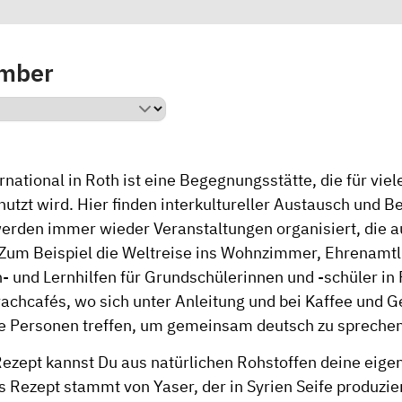
ember
national in Roth ist eine Begegnungsstätte, die für viel
nutzt wird. Hier finden interkultureller Austausch und B
den immer wieder Veranstaltungen organisiert, die au
 Zum Beispiel die Weltreise ins Wohnzimmer, Ehrenamtl
 und Lernhilfen für Grundschülerinnen und -schüler in
rachcafés, wo sich unter Anleitung und bei Kaffee und 
 Personen treffen, um gemeinsam deutsch zu sprechen
ezept kannst Du aus natürlichen Rohstoffen deine eigen
s Rezept stammt von Yaser, der in Syrien Seife produziert