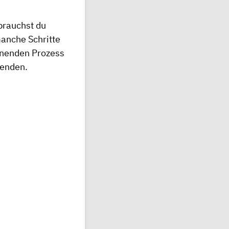
brauchst du
manche Schritte
nnenden Prozess
genden.