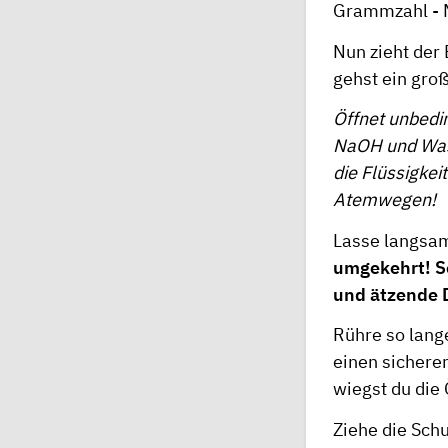
Grammzahl - Mi
Nun zieht der
gehst ein groß
Öffnet unbedi
NaOH und Wass
die Flüssigke
Atemwegen!
Lasse langsam
umgekehrt! So
und ätzende 
Rühre so lange
einen sichere
wiegst du die 
Ziehe die Sch