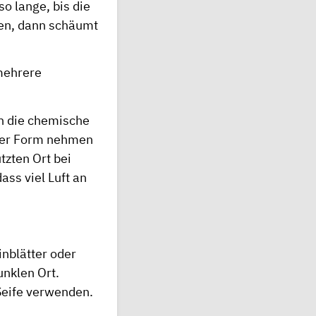
o lange, bis die
ben, dann schäumt
 mehrere
nn die chemische
 der Form nehmen
tzten Ort bei
ss viel Luft an
nblätter oder
unklen Ort.
Seife verwenden.