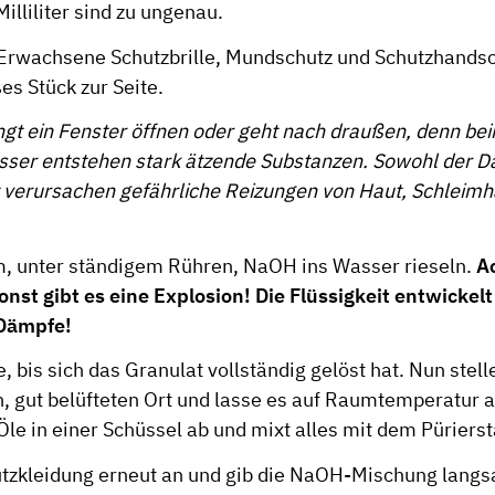
lliliter sind zu ungenau.
 Erwachsene Schutzbrille, Mundschutz und Schutzhands
es Stück zur Seite.
ngt ein Fenster öffnen oder geht nach draußen, denn be
er entstehen stark ätzende Substanzen. Sowohl der Da
it verursachen gefährliche Reizungen von Haut, Schleim
, unter ständigem Rühren, NaOH ins Wasser rieseln.
A
nst gibt es eine Explosion! Die Flüssigkeit entwickelt
Dämpfe!
, bis sich das Granulat vollständig gelöst hat. Nun stel
n, gut belüfteten Ort und lasse es auf Raumtemperatur 
Öle in einer Schüssel ab und mixt alles mit dem Pürierst
utzkleidung erneut an und gib die NaOH-Mischung lang